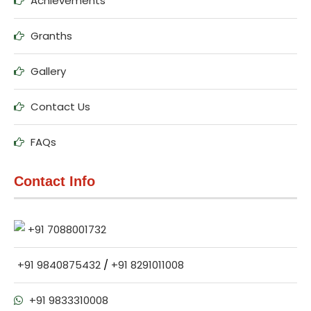
Achievements
Granths
Gallery
Contact Us
FAQs
Contact Info
+91 7088001732
+91 9840875432
/
+91 8291011008
+91 9833310008